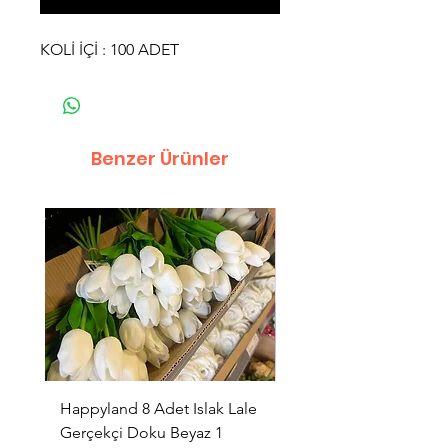
KOLİ İÇİ : 100 ADET
Benzer Ürünler
Happyland 8 Adet Islak Lale
HappyLand 150 ml Ma
Gerçekçi Doku Beyaz 1
Cinsiyet Belirleme Spr