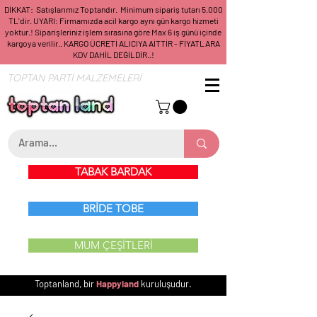
DİKKAT: Satışlarımız Toptandır. Minimum sipariş tutarı 5.000
TL'dir. UYARI: Firmamızda acil kargo aynı gün kargo hizmeti
yoktur.! Siparişleriniz işlem sırasına göre Max 6 iş günü içinde
kargoya verilir.. KARGO ÜCRETİ ALICIYA AİTTİR - FİYATLARA
KDV DAHİL DEĞİLDİR..!
TOPTAN PARTİ MALZEMELERİ
TABAK BARDAK
BRİDE TOBE
MUM ÇEŞİTLERİ
Toptanland, bir
Happyland
kuruluşudur.