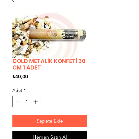
GOLD METALİK KONFETİ 30
CM 1 ADET
Fiyat
₺40,00
Adet
*
Sepete Ekle
Hemen Satın Al