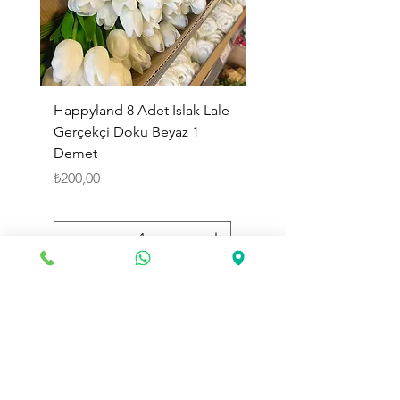
Happyland 8 Adet Islak Lale
HappyLand 150 ml Ma
Gerçekçi Doku Beyaz 1
Cinsiyet Belirleme Spr
Demet
Küçük Boy
Fiyat
Fiyat
₺200,00
₺225,00
Sepete Ekle