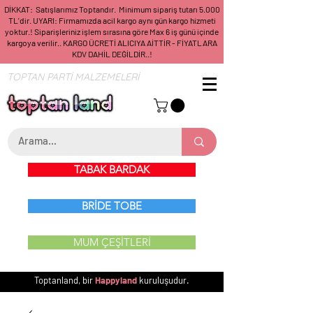
DİKKAT: Satışlarımız Toptandır. Minimum sipariş tutarı 5.000
TL'dir. UYARI: Firmamızda acil kargo aynı gün kargo hizmeti
yoktur.! Siparişleriniz işlem sırasına göre Max 6 iş günü içinde
kargoya verilir.. KARGO ÜCRETİ ALICIYA AİTTİR - FİYATLARA
KDV DAHİL DEĞİLDİR..!
TOPTAN PARTİ MALZEMELERİ
TABAK BARDAK
BRİDE TOBE
MUM ÇEŞİTLERİ
Toptanland, bir
Happyland
kuruluşudur.