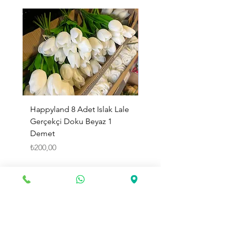
Happyland 8 Adet Islak Lale
HappyLand 150 ml Ma
Gerçekçi Doku Beyaz 1
Cinsiyet Belirleme Spr
Demet
Küçük Boy
Fiyat
Fiyat
₺200,00
₺225,00
Sepete Ekle