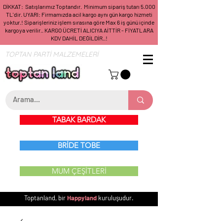
DİKKAT: Satışlarımız Toptandır. Minimum sipariş tutarı 5.000
TL'dir. UYARI: Firmamızda acil kargo aynı gün kargo hizmeti
yoktur.! Siparişleriniz işlem sırasına göre Max 6 iş günü içinde
kargoya verilir.. KARGO ÜCRETİ ALICIYA AİTTİR - FİYATLARA
KDV DAHİL DEĞİLDİR..!
TOPTAN PARTİ MALZEMELERİ
TABAK BARDAK
BRİDE TOBE
MUM ÇEŞİTLERİ
Toptanland, bir
Happyland
kuruluşudur.