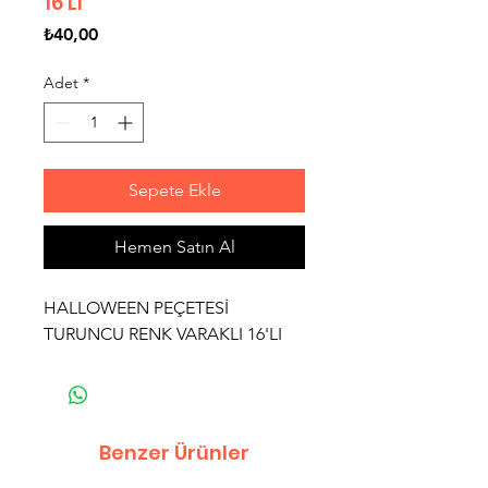
16'LI
Fiyat
₺40,00
Adet
*
Sepete Ekle
Hemen Satın Al
HALLOWEEN PEÇETESİ
TURUNCU RENK VARAKLI 16'LI
Benzer Ürünler