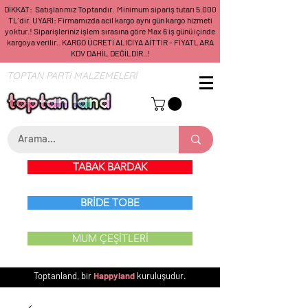
DİKKAT: Satışlarımız Toptandır. Minimum sipariş tutarı 5.000
TL'dir. UYARI: Firmamızda acil kargo aynı gün kargo hizmeti
yoktur.! Siparişleriniz işlem sırasına göre Max 6 iş günü içinde
kargoya verilir.. KARGO ÜCRETİ ALICIYA AİTTİR - FİYATLARA
KDV DAHİL DEĞİLDİR..!
TOPTAN PARTİ MALZEMELERİ
TABAK BARDAK
BRİDE TOBE
MUM ÇEŞİTLERİ
Toptanland, bir
Happyland
kuruluşudur.