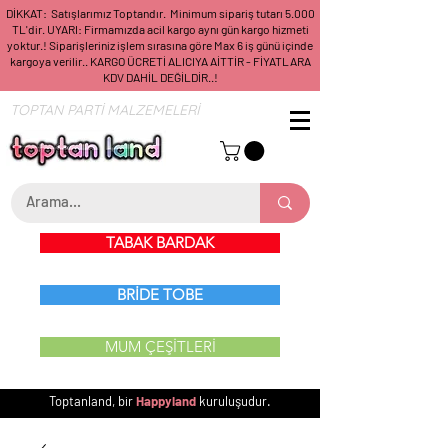
DİKKAT: Satışlarımız Toptandır. Minimum sipariş tutarı 5.000
TL'dir. UYARI: Firmamızda acil kargo aynı gün kargo hizmeti
yoktur.! Siparişleriniz işlem sırasına göre Max 6 iş günü içinde
kargoya verilir.. KARGO ÜCRETİ ALICIYA AİTTİR - FİYATLARA
KDV DAHİL DEĞİLDİR..!
TOPTAN PARTİ MALZEMELERİ
TABAK BARDAK
BRİDE TOBE
MUM ÇEŞİTLERİ
Toptanland, bir
Happyland
kuruluşudur.