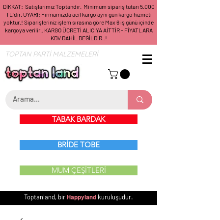
DİKKAT: Satışlarımız Toptandır. Minimum sipariş tutarı 5.000
TL'dir. UYARI: Firmamızda acil kargo aynı gün kargo hizmeti
yoktur.! Siparişleriniz işlem sırasına göre Max 6 iş günü içinde
kargoya verilir.. KARGO ÜCRETİ ALICIYA AİTTİR - FİYATLARA
KDV DAHİL DEĞİLDİR..!
TOPTAN PARTİ MALZEMELERİ
TABAK BARDAK
BRİDE TOBE
MUM ÇEŞİTLERİ
Toptanland, bir
Happyland
kuruluşudur.