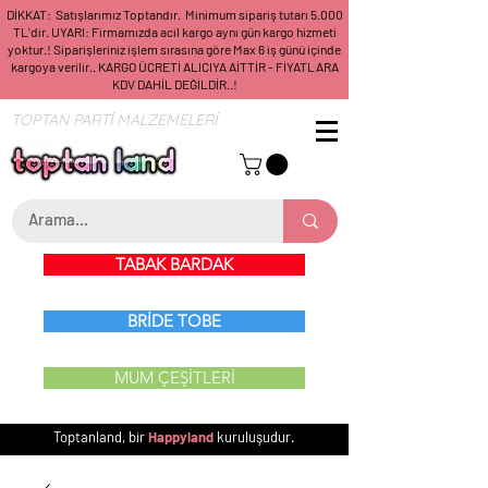
DİKKAT: Satışlarımız Toptandır. Minimum sipariş tutarı 5.000
TL'dir. UYARI: Firmamızda acil kargo aynı gün kargo hizmeti
yoktur.! Siparişleriniz işlem sırasına göre Max 6 iş günü içinde
kargoya verilir.. KARGO ÜCRETİ ALICIYA AİTTİR - FİYATLARA
KDV DAHİL DEĞİLDİR..!
TOPTAN PARTİ MALZEMELERİ
TABAK BARDAK
BRİDE TOBE
MUM ÇEŞİTLERİ
Toptanland, bir
Happyland
kuruluşudur.