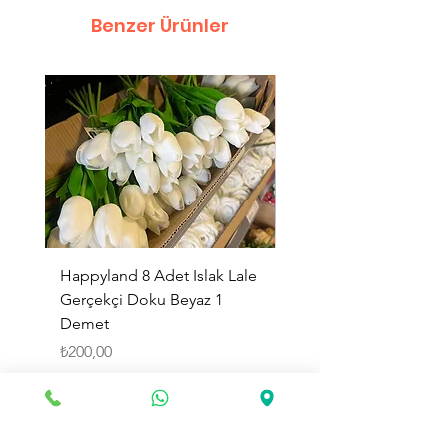
Benzer Ürünler
Happyland 8 Adet Islak Lale
HappyLand 150 ml Ma
Gerçekçi Doku Beyaz 1
Cinsiyet Belirleme Spr
Demet
Küçük Boy
Fiyat
Fiyat
₺200,00
₺225,00