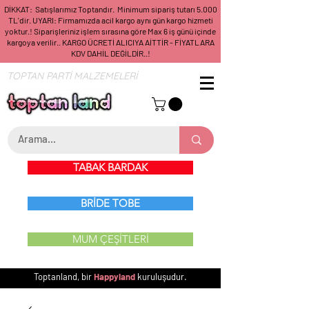
DİKKAT: Satışlarımız Toptandır. Minimum sipariş tutarı 5.000
TL'dir. UYARI: Firmamızda acil kargo aynı gün kargo hizmeti
yoktur.! Siparişleriniz işlem sırasına göre Max 6 iş günü içinde
kargoya verilir.. KARGO ÜCRETİ ALICIYA AİTTİR - FİYATLARA
KDV DAHİL DEĞİLDİR..!
TOPTAN PARTİ MALZEMELERİ
TABAK BARDAK
BRİDE TOBE
MUM ÇEŞİTLERİ
Toptanland, bir
Happyland
kuruluşudur.