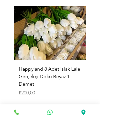
Happyland 8 Adet Islak Lale
HappyLand 150 ml Ma
Gerçekçi Doku Beyaz 1
Cinsiyet Belirleme Spr
Demet
Küçük Boy
Fiyat
Fiyat
₺200,00
₺225,00
Sepete Ekle