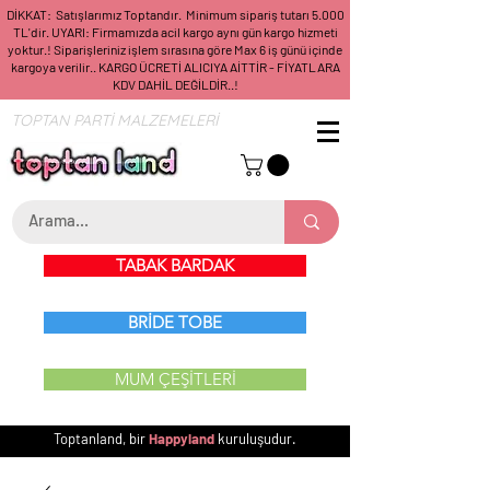
DİKKAT: Satışlarımız Toptandır. Minimum sipariş tutarı 5.000
TL'dir. UYARI: Firmamızda acil kargo aynı gün kargo hizmeti
yoktur.! Siparişleriniz işlem sırasına göre Max 6 iş günü içinde
kargoya verilir.. KARGO ÜCRETİ ALICIYA AİTTİR - FİYATLARA
KDV DAHİL DEĞİLDİR..!
TOPTAN PARTİ MALZEMELERİ
TABAK BARDAK
BRİDE TOBE
MUM ÇEŞİTLERİ
Toptanland, bir
Happyland
kuruluşudur.