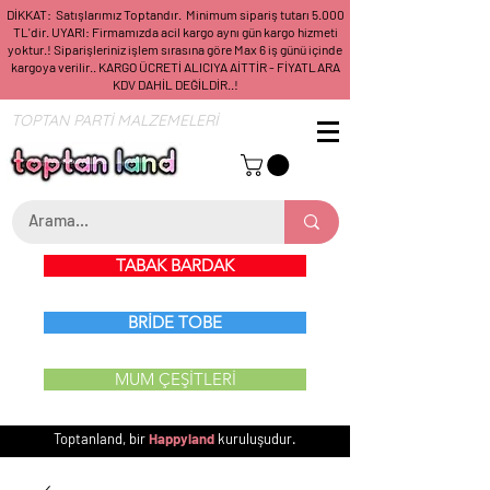
DİKKAT: Satışlarımız Toptandır. Minimum sipariş tutarı 5.000
TL'dir. UYARI: Firmamızda acil kargo aynı gün kargo hizmeti
yoktur.! Siparişleriniz işlem sırasına göre Max 6 iş günü içinde
kargoya verilir.. KARGO ÜCRETİ ALICIYA AİTTİR - FİYATLARA
KDV DAHİL DEĞİLDİR..!
TOPTAN PARTİ MALZEMELERİ
TABAK BARDAK
BRİDE TOBE
MUM ÇEŞİTLERİ
Toptanland, bir
Happyland
kuruluşudur.