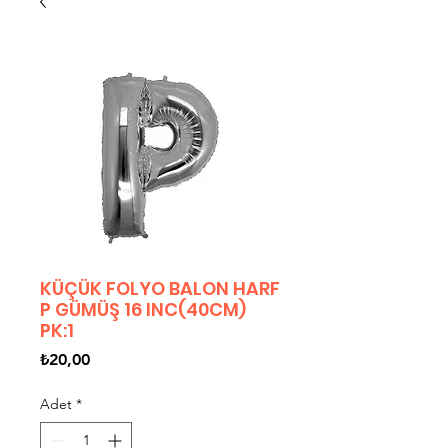
KÜÇÜK FOLYO BALON HARF
P GÜMÜŞ 16 INC(40CM)
PK:1
Fiyat
₺20,00
Adet
*