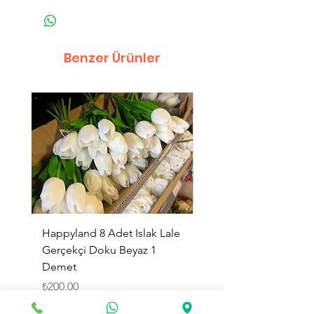
Benzer Ürünler
Happyland 8 Adet Islak Lale
HappyLand 150 ml Ma
Gerçekçi Doku Beyaz 1
Cinsiyet Belirleme Spr
Demet
Küçük Boy
Fiyat
Fiyat
₺200,00
₺225,00