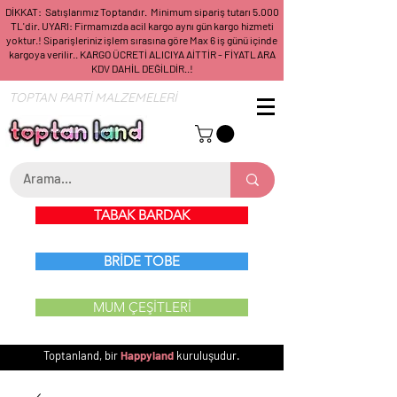
DİKKAT: Satışlarımız Toptandır. Minimum sipariş tutarı 5.000
TL'dir. UYARI: Firmamızda acil kargo aynı gün kargo hizmeti
yoktur.! Siparişleriniz işlem sırasına göre Max 6 iş günü içinde
kargoya verilir.. KARGO ÜCRETİ ALICIYA AİTTİR - FİYATLARA
KDV DAHİL DEĞİLDİR..!
TOPTAN PARTİ MALZEMELERİ
TABAK BARDAK
BRİDE TOBE
MUM ÇEŞİTLERİ
Toptanland, bir
Happyland
kuruluşudur.