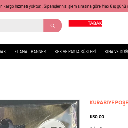
gün kargo hizmeti yoktur.! Siparişleriniz işlem sırasına göre Max 6 iş 
TABAK BARDAK
DAK
FLAMA - BANNER
KEK VE PASTA SÜSLERİ
KINA VE DÜ
KURABİYE POŞE
Fiyat
₺50,00