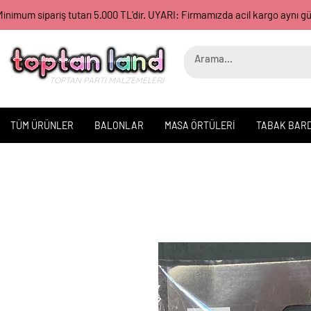
inimum sipariş tutarı 5.000 TL'dir. UYARI: Firmamızda acil kargo aynı 
TOPTAN PARTİ MALZEMELERİ
TÜM ÜRÜNLER
BALONLAR
MASA ÖRTÜLERİ
TABAK BAR