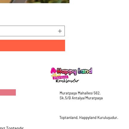
HappyLand 150 ml Mavi Cin
Fiyat
₺225,00
Muratpaşa Mahallesi 562.
Sk.5/B Antalya/Muratpaşa
Toptanland, Happyland Kuruluşudur.
mız Toptandır.