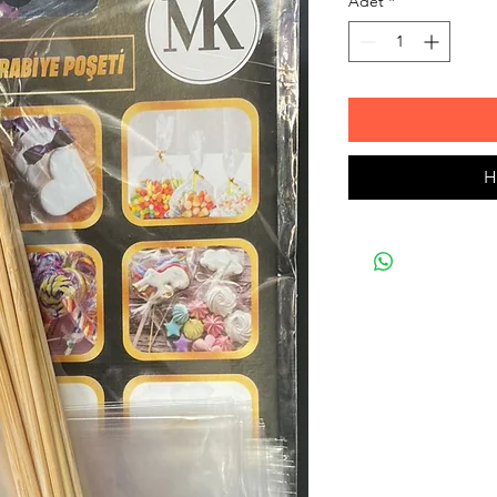
Adet
*
H