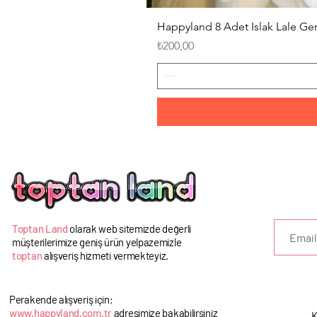
Happyland 8 Adet Islak Lale G
Fiyat
₺200,00
U
Toptan Land
olarak web sitemizde değerli
müşterilerimize geniş ürün yelpazemizle
toptan
alışveriş hizmeti vermekteyiz.
Perakende alışveriş için;
www.happyland.com.tr
adresimize bakabilirsiniz
K