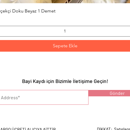
Hızlı Bakış
erçekçi Doku Beyaz 1 Demet
Sepete Ekle
Bayi Kaydı için Bizimle İletişime Geçin!
YARI :
Gönder
DİKKAT: Satışları
ARGO ÜCRETİ ALICIYA AİTTİR