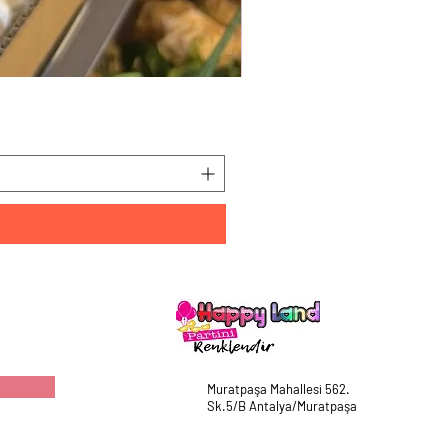
HappyLand 150 ml Mavi Cin
Fiyat
₺225,00
Muratpaşa Mahallesi 562.
Sk.5/B Antalya/Muratpaşa