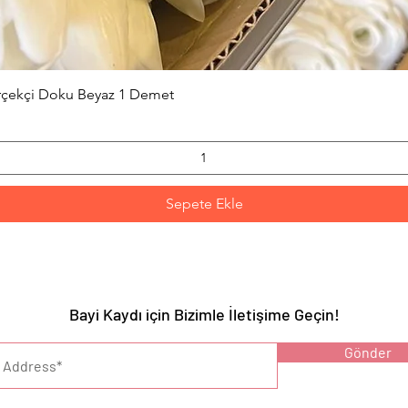
Hızlı Bakış
erçekçi Doku Beyaz 1 Demet
Sepete Ekle
Bayi Kaydı için Bizimle İletişime Geçin!
YARI :
Gönder