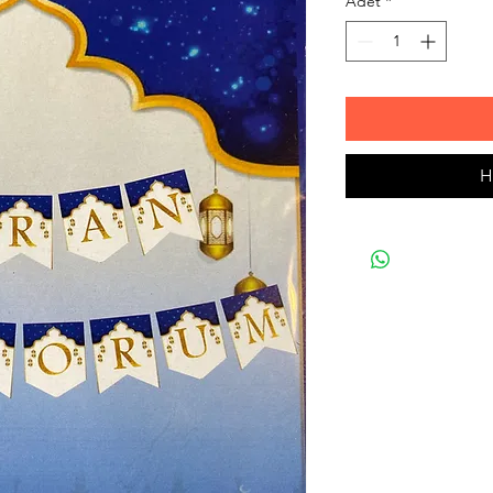
Adet
*
H