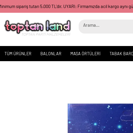
inimum sipariş tutarı 5.000 TL'dir. UYARI: Firmamızda acil kargo aynı 
TOPTAN PARTİ MALZEMELERİ
TÜM ÜRÜNLER
BALONLAR
MASA ÖRTÜLERİ
TABAK BAR