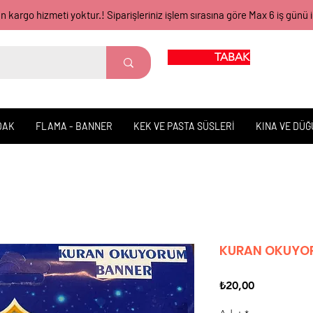
gün kargo hizmeti yoktur.! Siparişleriniz işlem sırasına göre Max 6 iş 
TABAK BARDAK
DAK
FLAMA - BANNER
KEK VE PASTA SÜSLERİ
KINA VE DÜ
KURAN OKUYOR
Fiyat
₺20,00