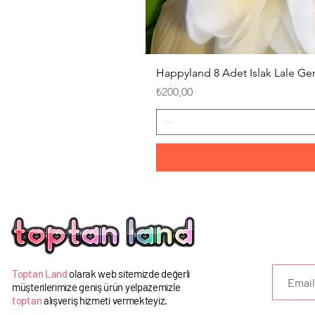
Happyland 8 Adet Islak Lale G
Fiyat
₺200,00
U
Toptan Land
olarak web sitemizde değerli
müşterilerimize geniş ürün yelpazemizle
toptan
alışveriş hizmeti vermekteyiz.