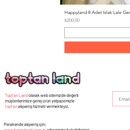
Happyland 8 Adet Islak Lale G
Fiyat
₺200,00
U
Toptan Land
olarak web sitemizde değerli
müşterilerimize geniş ürün yelpazemizle
toptan
alışveriş hizmeti vermekteyiz.
Perakende alışveriş için;
www.happyland.com.tr
adresimize bakabilirsiniz