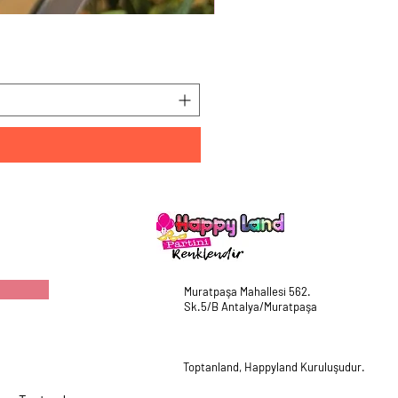
HappyLand 150 ml Mavi Cin
Fiyat
₺225,00
Muratpaşa Mahallesi 562.
Sk.5/B Antalya/Muratpaşa
Toptanland, Happyland Kuruluşudur.