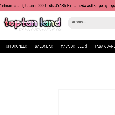
inimum sipariş tutarı 5.000 TL'dir. UYARI: Firmamızda acil kargo aynı 
TOPTAN PARTİ MALZEMELERİ
TÜM ÜRÜNLER
BALONLAR
MASA ÖRTÜLERİ
TABAK BAR