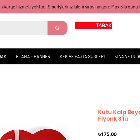
gün kargo hizmeti yoktur.! Siparişleriniz işlem sırasına göre Max 6 iş 
TABAK BARDAK
DAK
FLAMA - BANNER
KEK VE PASTA SÜSLERİ
KINA VE DÜ
Kutu Kalp Beya
Fiyonk 3'lü
Fiyat
₺175,00