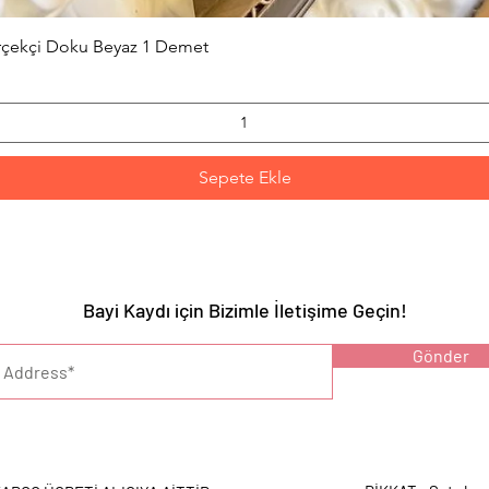
Hızlı Bakış
erçekçi Doku Beyaz 1 Demet
Sepete Ekle
Bayi Kaydı için Bizimle İletişime Geçin!
YARI :
Gönder