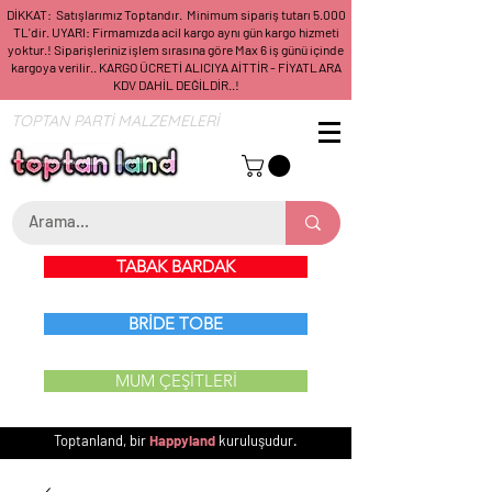
DİKKAT: Satışlarımız Toptandır. Minimum sipariş tutarı 5.000
TL'dir. UYARI: Firmamızda acil kargo aynı gün kargo hizmeti
yoktur.! Siparişleriniz işlem sırasına göre Max 6 iş günü içinde
kargoya verilir.. KARGO ÜCRETİ ALICIYA AİTTİR - FİYATLARA
KDV DAHİL DEĞİLDİR..!
TOPTAN PARTİ MALZEMELERİ
TABAK BARDAK
BRİDE TOBE
MUM ÇEŞİTLERİ
Toptanland, bir
Happyland
kuruluşudur.