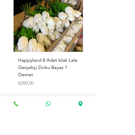
Happyland 8 Adet Islak Lale
HappyLand 150 ml Ma
Gerçekçi Doku Beyaz 1
Cinsiyet Belirleme Spr
Demet
Küçük Boy
Fiyat
Fiyat
₺200,00
₺225,00
Sepete Ekle