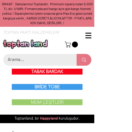
DİKKAT: Satışlarımız Toptandır. Minimum sipariş tutarı 5.000
TL'dir. UYARI: Firmamızda acil kargo aynı gün kargo hizmeti
yoktur.! Siparişleriniz işlem sırasına göre Max 6 iş günü içinde
kargoya verilir.. KARGO ÜCRETİ ALICIYA AİTTİR - FİYATLARA
KDV DAHİL DEĞİLDİR..!
TOPTAN PARTİ MALZEMELERİ
TABAK BARDAK
BRİDE TOBE
MUM ÇEŞİTLERİ
Toptanland, bir
Happyland
kuruluşudur.