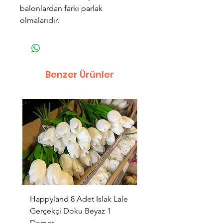
balonlardan farkı parlak
olmalarıdır.
Benzer Ürünler
Happyland 8 Adet Islak Lale
HappyLand 150 ml Ma
Gerçekçi Doku Beyaz 1
Cinsiyet Belirleme Spr
Demet
Küçük Boy