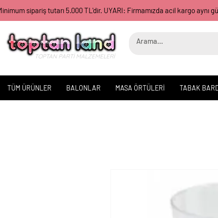
inimum sipariş tutarı 5.000 TL'dir. UYARI: Firmamızda acil kargo aynı 
TOPTAN PARTİ MALZEMELERİ
TÜM ÜRÜNLER
BALONLAR
MASA ÖRTÜLERİ
TABAK BAR