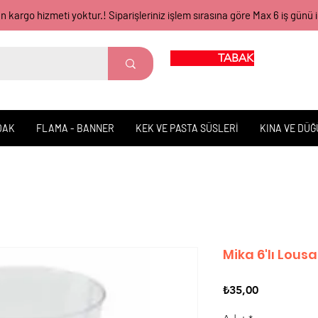
gün kargo hizmeti yoktur.! Siparişleriniz işlem sırasına göre Max 6 iş 
TABAK BARDAK
DAK
FLAMA - BANNER
KEK VE PASTA SÜSLERİ
KINA VE DÜ
Mika 6'lı Lous
Fiyat
₺35,00