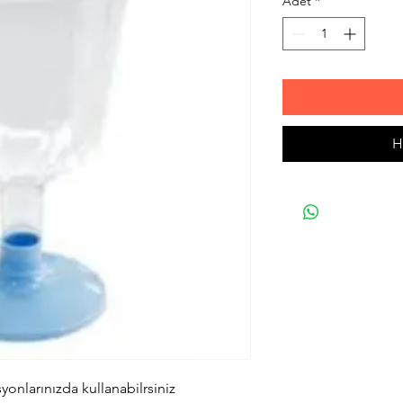
Adet
*
H
onlarınızda kullanabilrsiniz