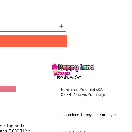
HappyLand 150 ml Mavi Cin
Fiyat
₺225,00
Muratpaşa Mahallesi 562.
Sk.5/B Antalya/Muratpaşa
Toptanland, Happyland Kuruluşudur.
mız Toptandır.
tarı 5.000 TL'dir.