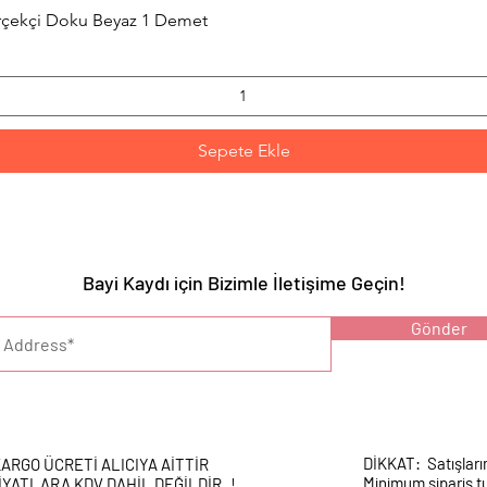
Hızlı Bakış
erçekçi Doku Beyaz 1 Demet
Sepete Ekle
Bayi Kaydı için Bizimle İletişime Geçin!
YARI :
Gönder
DİKKAT: Satışları
ARGO ÜCRETİ ALICIYA AİTTİR
Minimum sipariş tu
İYATLARA KDV DAHİL DEĞİLDİR..!