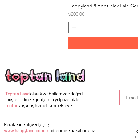
Happyland 8 Adet Islak Lale G
Fiyat
₺200,00
U
Toptan Land
olarak web sitemizde değerli
müşterilerimize geniş ürün yelpazemizle
toptan
alışveriş hizmeti vermekteyiz.
Perakende alışveriş için;
www.happyland.com.tr
adresimize bakabilirsiniz
K
F