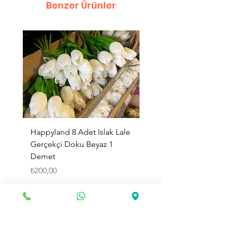
Benzer Ürünler
Happyland 8 Adet Islak Lale
HappyLand 150 ml Ma
Gerçekçi Doku Beyaz 1
Cinsiyet Belirleme Spr
Demet
Küçük Boy
Fiyat
Fiyat
₺200,00
₺225,00