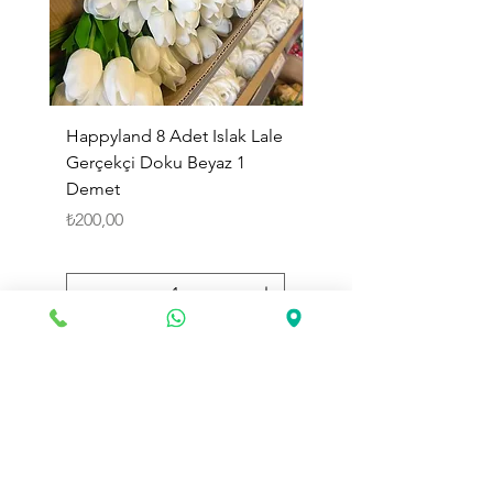
Happyland 8 Adet Islak Lale
HappyLand 150 ml Ma
Gerçekçi Doku Beyaz 1
Cinsiyet Belirleme Spr
Demet
Küçük Boy
Fiyat
Fiyat
₺200,00
₺225,00
Sepete Ekle