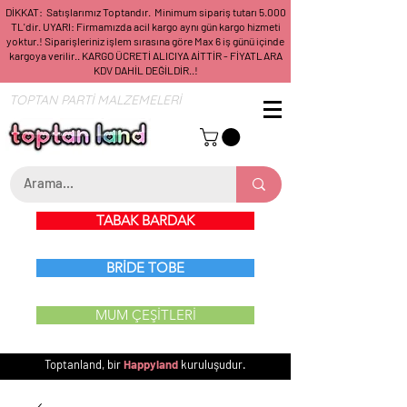
DİKKAT: Satışlarımız Toptandır. Minimum sipariş tutarı 5.000
TL'dir. UYARI: Firmamızda acil kargo aynı gün kargo hizmeti
yoktur.! Siparişleriniz işlem sırasına göre Max 6 iş günü içinde
kargoya verilir.. KARGO ÜCRETİ ALICIYA AİTTİR - FİYATLARA
KDV DAHİL DEĞİLDİR..!
TOPTAN PARTİ MALZEMELERİ
TABAK BARDAK
BRİDE TOBE
MUM ÇEŞİTLERİ
Toptanland, bir
Happyland
kuruluşudur.