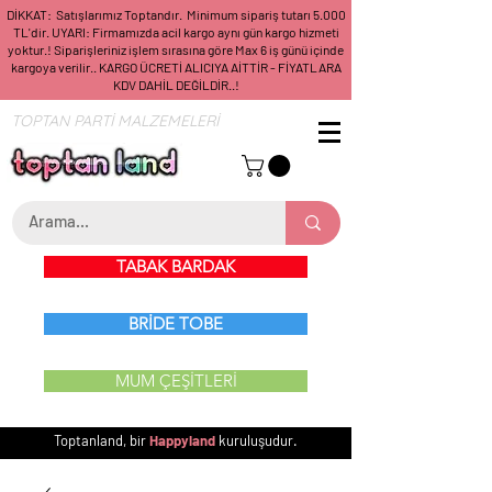
DİKKAT: Satışlarımız Toptandır. Minimum sipariş tutarı 5.000
TL'dir. UYARI: Firmamızda acil kargo aynı gün kargo hizmeti
yoktur.! Siparişleriniz işlem sırasına göre Max 6 iş günü içinde
kargoya verilir.. KARGO ÜCRETİ ALICIYA AİTTİR - FİYATLARA
KDV DAHİL DEĞİLDİR..!
TOPTAN PARTİ MALZEMELERİ
TABAK BARDAK
BRİDE TOBE
MUM ÇEŞİTLERİ
Toptanland, bir
Happyland
kuruluşudur.