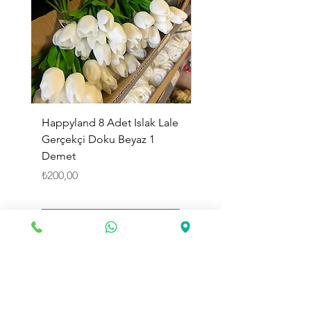
Happyland 8 Adet Islak Lale
HappyLand 150 ml Ma
Gerçekçi Doku Beyaz 1
Cinsiyet Belirleme Spr
Demet
Küçük Boy
Fiyat
Fiyat
₺200,00
₺225,00
Sepete Ekle