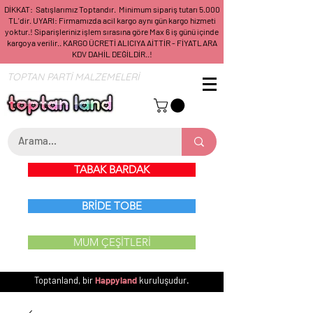
DİKKAT: Satışlarımız Toptandır. Minimum sipariş tutarı 5.000
TL'dir. UYARI: Firmamızda acil kargo aynı gün kargo hizmeti
yoktur.! Siparişleriniz işlem sırasına göre Max 6 iş günü içinde
kargoya verilir.. KARGO ÜCRETİ ALICIYA AİTTİR - FİYATLARA
KDV DAHİL DEĞİLDİR..!
TOPTAN PARTİ MALZEMELERİ
TABAK BARDAK
BRİDE TOBE
MUM ÇEŞİTLERİ
Toptanland, bir
Happyland
kuruluşudur.