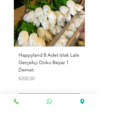
Happyland 8 Adet Islak Lale
HappyLand 150 ml Ma
Gerçekçi Doku Beyaz 1
Cinsiyet Belirleme Spr
Demet
Küçük Boy
Fiyat
Fiyat
₺200,00
₺225,00
Sepete Ekle