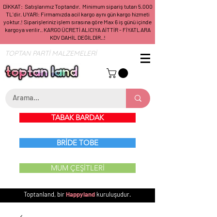
DİKKAT: Satışlarımız Toptandır. Minimum sipariş tutarı 5.000
TL'dir. UYARI: Firmamızda acil kargo aynı gün kargo hizmeti
yoktur.! Siparişleriniz işlem sırasına göre Max 6 iş günü içinde
kargoya verilir.. KARGO ÜCRETİ ALICIYA AİTTİR - FİYATLARA
KDV DAHİL DEĞİLDİR..!
TOPTAN PARTİ MALZEMELERİ
TABAK BARDAK
BRİDE TOBE
MUM ÇEŞİTLERİ
Toptanland, bir
Happyland
kuruluşudur.