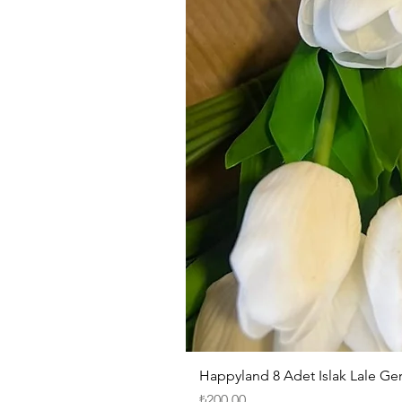
Happyland 8 Adet Islak Lale G
Fiyat
₺200,00