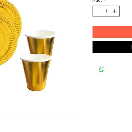
Adet
*
H