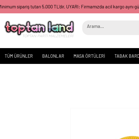
inimum sipariş tutarı 5.000 TL'dir. UYARI: Firmamızda acil kargo aynı 
TOPTAN PARTİ MALZEMELERİ
TÜM ÜRÜNLER
BALONLAR
MASA ÖRTÜLERİ
TABAK BAR