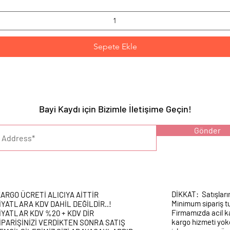
Sepete Ekle
Bayi Kaydı için Bizimle İletişime Geçin!
YARI :
Gönder
DİKKAT: Satışları
ARGO ÜCRETİ ALICIYA AİTTİR
Minimum sipariş tu
İYATLARA KDV DAHİL DEĞİLDİR..!
Firmamızda acil k
İYATLAR KDV %20 + KDV DİR
kargo hizmeti yokd
İPARİŞİNİZİ VERDİKTEN SONRA SATIŞ