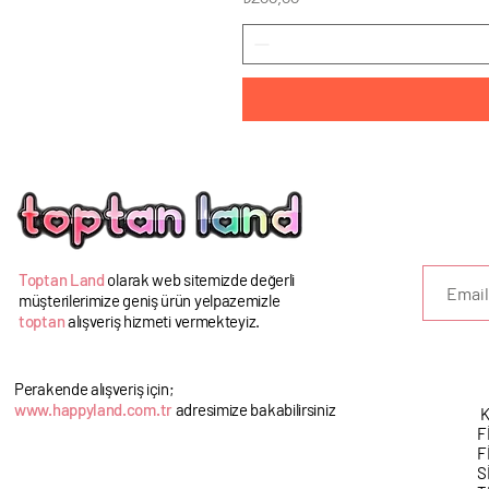
U
Toptan Land
olarak web sitemizde değerli
müşterilerimize geniş ürün yelpazemizle
toptan
alışveriş hizmeti vermekteyiz.
Perakende alışveriş için;
www.happyland.com.tr
adresimize bakabilirsiniz
K
F
F
S