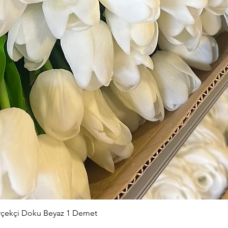
Hızlı Bakış
erçekçi Doku Beyaz 1 Demet