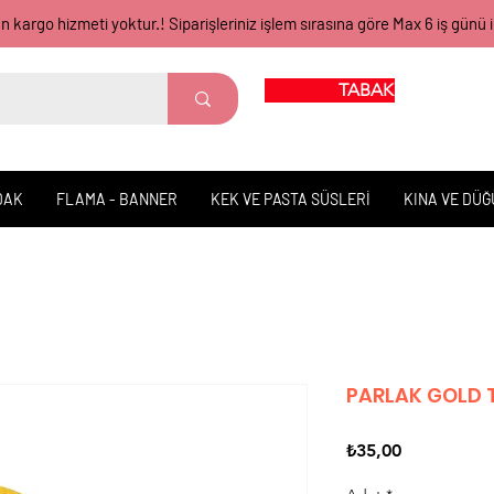
gün kargo hizmeti yoktur.! Siparişleriniz işlem sırasına göre Max 6 iş 
TABAK BARDAK
DAK
FLAMA - BANNER
KEK VE PASTA SÜSLERİ
KINA VE DÜ
PARLAK GOLD 
Fiyat
₺35,00