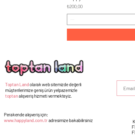
Fiyat
₺200,00
U
Toptan Land
olarak web sitemizde değerli
müşterilerimize geniş ürün yelpazemizle
toptan
alışveriş hizmeti vermekteyiz.
Perakende alışveriş için;
www.happyland.com.tr
adresimize bakabilirsiniz
K
F
F