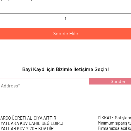
Sepete Ekle
Bayi Kaydı için Bizimle İletişime Geçin!
YARI :
Gönder
DİKKAT: Satışları
ARGO ÜCRETİ ALICIYA AİTTİR
Minimum sipariş tu
İYATLARA KDV DAHİL DEĞİLDİR..!
Firmamızda acil k
İYATLAR KDV %20 + KDV DİR