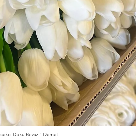
Hızlı Bakış
erçekçi Doku Beyaz 1 Demet