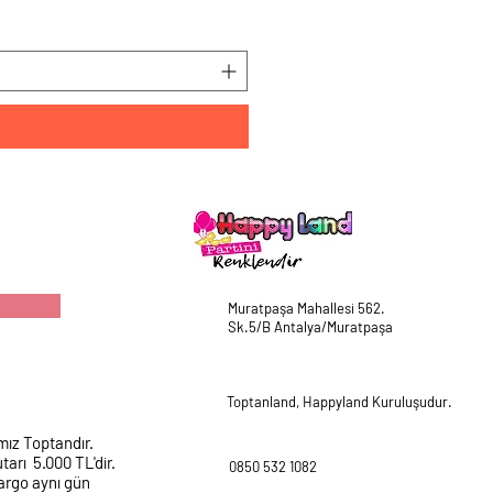
Fiyat
₺225,00
Muratpaşa Mahallesi 562.
Sk.5/B Antalya/Muratpaşa
Toptanland, Happyland Kuruluşudur.
mız Toptandır.
tarı 5.000 TL'dir.
0850 532 1082
argo aynı gün