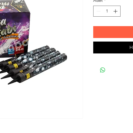
Adet
*
H