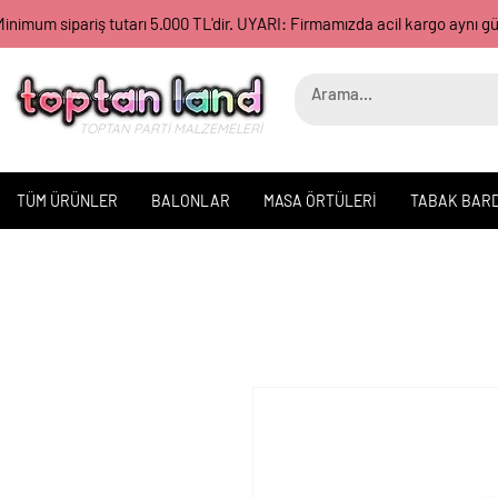
inimum sipariş tutarı 5.000 TL'dir. UYARI: Firmamızda acil kargo aynı 
TOPTAN PARTİ MALZEMELERİ
TÜM ÜRÜNLER
BALONLAR
MASA ÖRTÜLERİ
TABAK BAR