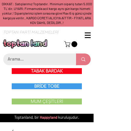
DİKKAT: Satışlarımız Toptandır. Minimum sipariş tutarı 5.000
TL'dir. UYARI: Firmamızda acil kargo aynı gün kargo hizmeti
yoktur.! Siparişleriniz işlem sırasına göre Max 6 iş günü içinde
kargoya verilir.. KARGO ÜCRETİ ALICIYA AİTTİR - FİYATLARA
KDV DAHİL DEĞİLDİR..!
TOPTAN PARTİ MALZEMELERİ
TABAK BARDAK
BRİDE TOBE
MUM ÇEŞİTLERİ
Toptanland, bir
Happyland
kuruluşudur.