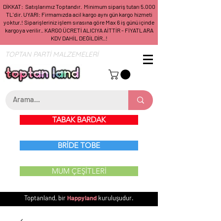
DİKKAT: Satışlarımız Toptandır. Minimum sipariş tutarı 5.000
TL'dir. UYARI: Firmamızda acil kargo aynı gün kargo hizmeti
yoktur.! Siparişleriniz işlem sırasına göre Max 6 iş günü içinde
kargoya verilir.. KARGO ÜCRETİ ALICIYA AİTTİR - FİYATLARA
KDV DAHİL DEĞİLDİR..!
TOPTAN PARTİ MALZEMELERİ
TABAK BARDAK
BRİDE TOBE
MUM ÇEŞİTLERİ
Toptanland, bir
Happyland
kuruluşudur.