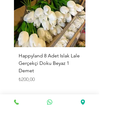
Happyland 8 Adet Islak Lale
HappyLand 150 ml Ma
Gerçekçi Doku Beyaz 1
Cinsiyet Belirleme Spr
Demet
Küçük Boy
Fiyat
Fiyat
₺200,00
₺225,00
Sepete Ekle