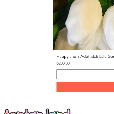
Happyland 8 Adet Islak Lale G
Fiyat
₺200,00