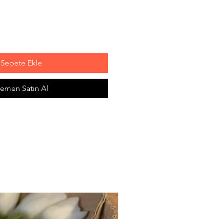
Sepete Ekle
emen Satın Al