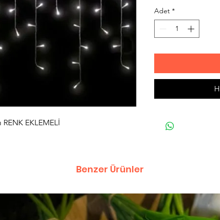
Adet
*
H
ı RENK EKLEMELİ
Benzer Ürünler