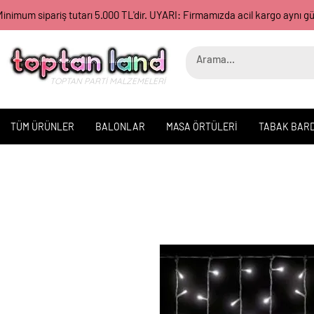
inimum sipariş tutarı 5.000 TL'dir. UYARI: Firmamızda acil kargo aynı 
TOPTAN PARTİ MALZEMELERİ
TÜM ÜRÜNLER
BALONLAR
MASA ÖRTÜLERİ
TABAK BAR