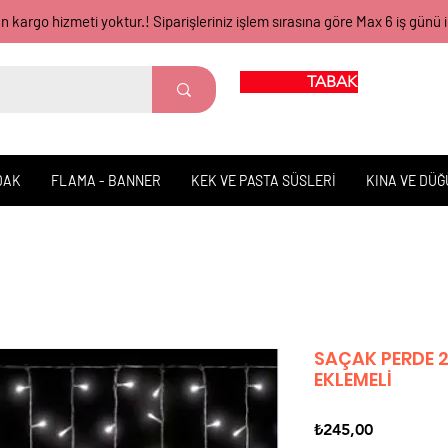
gün kargo hizmeti yoktur.! Siparişleriniz işlem sırasına göre Max 6 iş 
TABAK BARDAK
DAK
FLAMA - BANNER
KEK VE PASTA SÜSLERİ
KINA VE DÜ
SAÇAK PERDE 2
EKLEMELİ
Fiyat
₺245,00