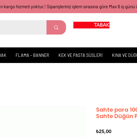
gün kargo hizmeti yoktur.! Siparişleriniz işlem sırasına göre Max 6 iş 
TABAK BARDAK
DAK
FLAMA - BANNER
KEK VE PASTA SÜSLERİ
KINA VE DÜ
Sahte para 10
Sahte Düğün P
Fiyat
₺25,00