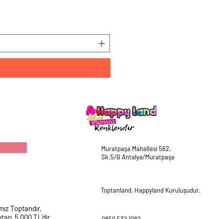
HappyLand 150 ml Mavi Cin
Fiyat
₺225,00
Muratpaşa Mahallesi 562.
Sk.5/B Antalya/Muratpaşa
Toptanland, Happyland Kuruluşudur.
mız Toptandır.
tarı 5.000 TL'dir.