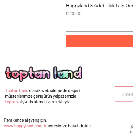
Happyland 8 Adet Islak Lale G
Fiyat
₺200,00
U
Toptan Land
olarak web sitemizde değerli
müşterilerimize geniş ürün yelpazemizle
toptan
alışveriş hizmeti vermekteyiz.
Perakende alışveriş için;
www.happyland.com.tr
adresimize bakabilirsiniz
K
F