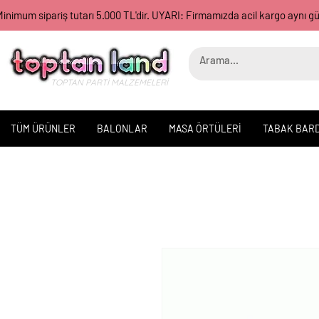
inimum sipariş tutarı 5.000 TL'dir. UYARI: Firmamızda acil kargo aynı 
TOPTAN PARTİ MALZEMELERİ
TÜM ÜRÜNLER
BALONLAR
MASA ÖRTÜLERİ
TABAK BAR