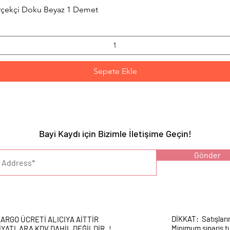
Hızlı Bakış
erçekçi Doku Beyaz 1 Demet
Sepete Ekle
Bayi Kaydı için Bizimle İletişime Geçin!
YARI :
Gönder
DİKKAT: Satışları
ARGO ÜCRETİ ALICIYA AİTTİR
Minimum sipariş tu
İYATLARA KDV DAHİL DEĞİLDİR..!