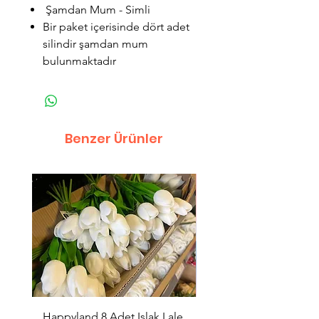
Şamdan Mum - Simli
Bir paket içerisinde dört adet
silindir şamdan mum
bulunmaktadır
Benzer Ürünler
Happyland 8 Adet Islak Lale
HappyLand 150 ml Ma