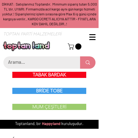
DİKKAT: Satışlarımız Toptandır. Minimum sipariş tutarı 5.000
TL'dir. UYARI: Firmamızda acil kargo aynı gün kargo hizmeti
yoktur.! Siparişleriniz işlem sırasına göre Max 6 iş günü içinde
kargoya verilir.. KARGO ÜCRETİ ALICIYA AİTTİR - FİYATLARA
KDV DAHİL DEĞİLDİR..!
TOPTAN PARTİ MALZEMELERİ
TABAK BARDAK
BRİDE TOBE
MUM ÇEŞİTLERİ
Toptanland, bir
Happyland
kuruluşudur.