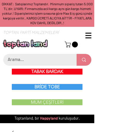
DİKKAT: Satışlarımız Toptandır. Minimum sipariş tutarı 5.000
TL'dir. UYARI: Firmamızda acil kargo aynı gün kargo hizmeti
yoktur.! Siparişleriniz işlem sırasına göre Max 6 iş günü içinde
kargoya verilir.. KARGO ÜCRETİ ALICIYA AİTTİR - FİYATLARA
KDV DAHİL DEĞİLDİR..!
TOPTAN PARTİ MALZEMELERİ
TABAK BARDAK
BRİDE TOBE
MUM ÇEŞİTLERİ
Toptanland, bir
Happyland
kuruluşudur.