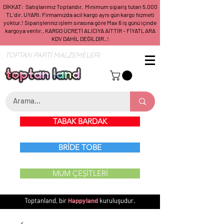
DİKKAT: Satışlarımız Toptandır. Minimum sipariş tutarı 5.000
TL'dir. UYARI: Firmamızda acil kargo aynı gün kargo hizmeti
yoktur.! Siparişleriniz işlem sırasına göre Max 6 iş günü içinde
kargoya verilir.. KARGO ÜCRETİ ALICIYA AİTTİR - FİYATLARA
KDV DAHİL DEĞİLDİR..!
TOPTAN PARTİ MALZEMELERİ
TABAK BARDAK
BRİDE TOBE
MUM ÇEŞİTLERİ
Toptanland, bir
Happyland
kuruluşudur.