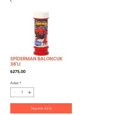
SPİDERMAN BALONCUK
36'LI
Fiyat
₺275,00
Adet
*
Sepete Ekle