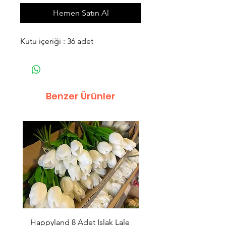
Hemen Satın Al
Kutu içeriği : 36 adet
Benzer Ürünler
Happyland 8 Adet Islak Lale
HappyLand 150 ml Ma