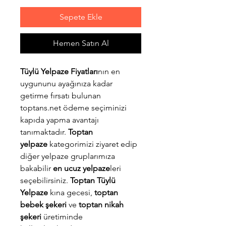
Sepete Ekle
Hemen Satın Al
Tüylü Yelpaze Fiyatları
nın en
uygununu ayağınıza kadar
getirme fırsatı bulunan
toptans.net ödeme seçiminizi
kapıda yapma avantajı
tanımaktadır.
Toptan
yelpaze
kategorimizi ziyaret edip
diğer yelpaze gruplarımıza
bakabilir
en ucuz yelpaze
leri
seçebilirsiniz.
Toptan Tüylü
Yelpaze
kına gecesi,
toptan
bebek şekeri
ve
toptan nikah
şekeri
üretiminde