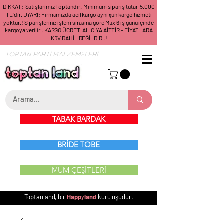
DİKKAT: Satışlarımız Toptandır. Minimum sipariş tutarı 5.000
TL'dir. UYARI: Firmamızda acil kargo aynı gün kargo hizmeti
yoktur.! Siparişleriniz işlem sırasına göre Max 6 iş günü içinde
kargoya verilir.. KARGO ÜCRETİ ALICIYA AİTTİR - FİYATLARA
KDV DAHİL DEĞİLDİR..!
TOPTAN PARTİ MALZEMELERİ
TABAK BARDAK
BRİDE TOBE
MUM ÇEŞİTLERİ
Toptanland, bir
Happyland
kuruluşudur.