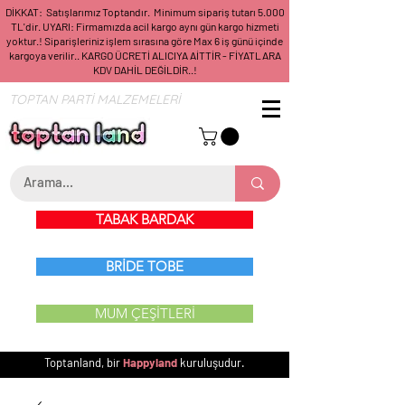
DİKKAT: Satışlarımız Toptandır. Minimum sipariş tutarı 5.000
TL'dir. UYARI: Firmamızda acil kargo aynı gün kargo hizmeti
yoktur.! Siparişleriniz işlem sırasına göre Max 6 iş günü içinde
kargoya verilir.. KARGO ÜCRETİ ALICIYA AİTTİR - FİYATLARA
KDV DAHİL DEĞİLDİR..!
TOPTAN PARTİ MALZEMELERİ
TABAK BARDAK
BRİDE TOBE
MUM ÇEŞİTLERİ
Toptanland, bir
Happyland
kuruluşudur.