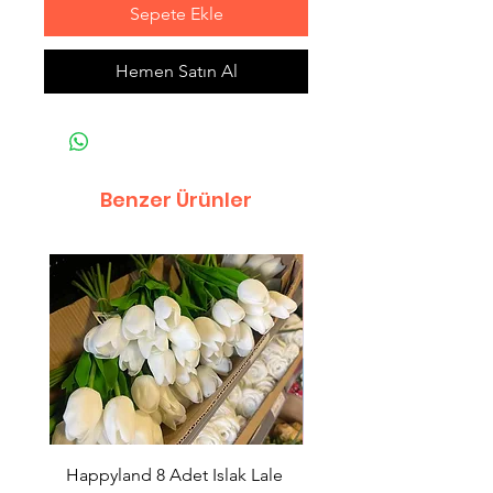
Sepete Ekle
Hemen Satın Al
Benzer Ürünler
Happyland 8 Adet Islak Lale
HappyLand 150 ml Ma