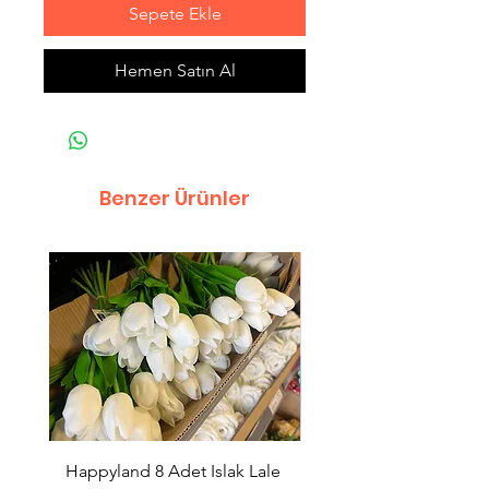
Sepete Ekle
Hemen Satın Al
Benzer Ürünler
Happyland 8 Adet Islak Lale
HappyLand 150 ml Ma