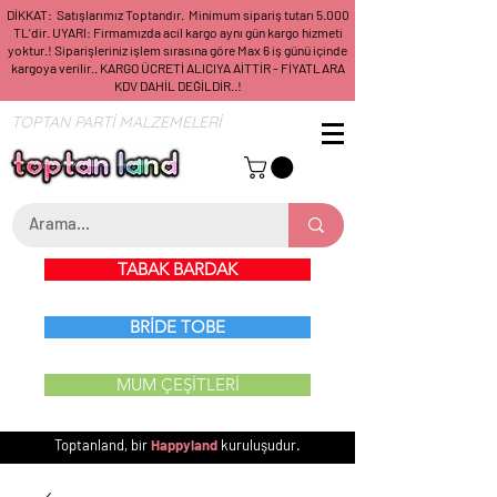
DİKKAT: Satışlarımız Toptandır. Minimum sipariş tutarı 5.000
TL'dir. UYARI: Firmamızda acil kargo aynı gün kargo hizmeti
yoktur.! Siparişleriniz işlem sırasına göre Max 6 iş günü içinde
kargoya verilir.. KARGO ÜCRETİ ALICIYA AİTTİR - FİYATLARA
KDV DAHİL DEĞİLDİR..!
TOPTAN PARTİ MALZEMELERİ
TABAK BARDAK
BRİDE TOBE
MUM ÇEŞİTLERİ
Toptanland, bir
Happyland
kuruluşudur.