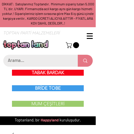
DİKKAT: Satışlarımız Toptandır. Minimum sipariş tutarı 5.000
TL'dir. UYARI: Firmamızda acil kargo aynı gün kargo hizmeti
yoktur.! Siparişleriniz işlem sırasına göre Max 6 iş günü içinde
kargoya verilir.. KARGO ÜCRETİ ALICIYA AİTTİR - FİYATLARA
KDV DAHİL DEĞİLDİR..!
TOPTAN PARTİ MALZEMELERİ
TABAK BARDAK
BRİDE TOBE
MUM ÇEŞİTLERİ
Toptanland, bir
Happyland
kuruluşudur.