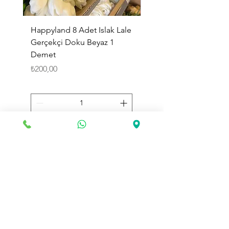
Happyland 8 Adet Islak Lale
HappyLand 150 ml Ma
Gerçekçi Doku Beyaz 1
Cinsiyet Belirleme Spr
Demet
Küçük Boy
Fiyat
Fiyat
₺200,00
₺225,00
Sepete Ekle
Toptan Land
olarak web sitemizde değerli müşterilerimize
geniş ürün yelpazemizle
toptan
alışveriş hizmeti vermekteyiz.
Bayi Kaydı için Bizimle İletişime Geçin!