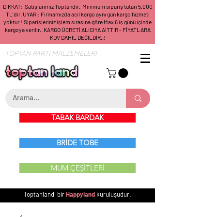
DİKKAT: Satışlarımız Toptandır. Minimum sipariş tutarı 5.000
TL'dir. UYARI: Firmamızda acil kargo aynı gün kargo hizmeti
yoktur.! Siparişleriniz işlem sırasına göre Max 6 iş günü içinde
kargoya verilir.. KARGO ÜCRETİ ALICIYA AİTTİR - FİYATLARA
KDV DAHİL DEĞİLDİR..!
TOPTAN PARTİ MALZEMELERİ
TABAK BARDAK
BRİDE TOBE
MUM ÇEŞİTLERİ
Toptanland, bir
Happyland
kuruluşudur.