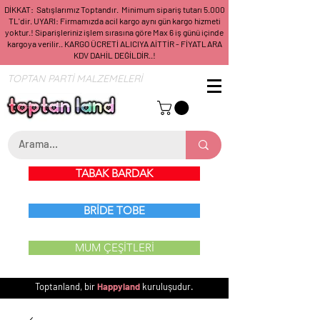
DİKKAT: Satışlarımız Toptandır. Minimum sipariş tutarı 5.000
TL'dir. UYARI: Firmamızda acil kargo aynı gün kargo hizmeti
yoktur.! Siparişleriniz işlem sırasına göre Max 6 iş günü içinde
kargoya verilir.. KARGO ÜCRETİ ALICIYA AİTTİR - FİYATLARA
KDV DAHİL DEĞİLDİR..!
TOPTAN PARTİ MALZEMELERİ
TABAK BARDAK
BRİDE TOBE
MUM ÇEŞİTLERİ
Toptanland, bir
Happyland
kuruluşudur.