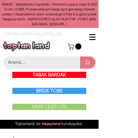
DİKKAT: Satışlarımız Toptandır. Minimum sipariş tutarı 5.000
TL'dir. UYARI: Firmamızda acil kargo aynı gün kargo hizmeti
yoktur.! Siparişleriniz işlem sırasına göre Max 6 iş günü içinde
kargoya verilir.. KARGO ÜCRETİ ALICIYA AİTTİR - FİYATLARA
KDV DAHİL DEĞİLDİR..!
TOPTAN PARTİ MALZEMELERİ
TABAK BARDAK
BRİDE TOBE
MUM ÇEŞİTLERİ
Toptanland, bir
Happyland
kuruluşudur.