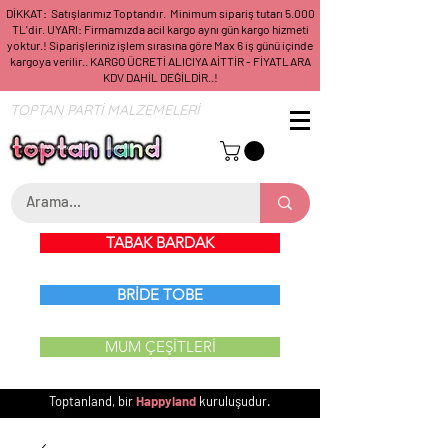
DİKKAT: Satışlarımız Toptandır. Minimum sipariş tutarı 5.000
TL'dir. UYARI: Firmamızda acil kargo aynı gün kargo hizmeti
yoktur.! Siparişleriniz işlem sırasına göre Max 6 iş günü içinde
kargoya verilir.. KARGO ÜCRETİ ALICIYA AİTTİR - FİYATLARA
KDV DAHİL DEĞİLDİR..!
TOPTAN PARTİ MALZEMELERİ
TABAK BARDAK
BRİDE TOBE
MUM ÇEŞİTLERİ
Toptanland, bir
Happyland
kuruluşudur.