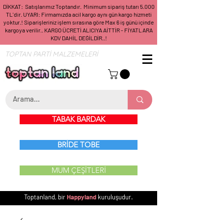
DİKKAT: Satışlarımız Toptandır. Minimum sipariş tutarı 5.000
TL'dir. UYARI: Firmamızda acil kargo aynı gün kargo hizmeti
yoktur.! Siparişleriniz işlem sırasına göre Max 6 iş günü içinde
kargoya verilir.. KARGO ÜCRETİ ALICIYA AİTTİR - FİYATLARA
KDV DAHİL DEĞİLDİR..!
TOPTAN PARTİ MALZEMELERİ
TABAK BARDAK
BRİDE TOBE
MUM ÇEŞİTLERİ
Toptanland, bir
Happyland
kuruluşudur.