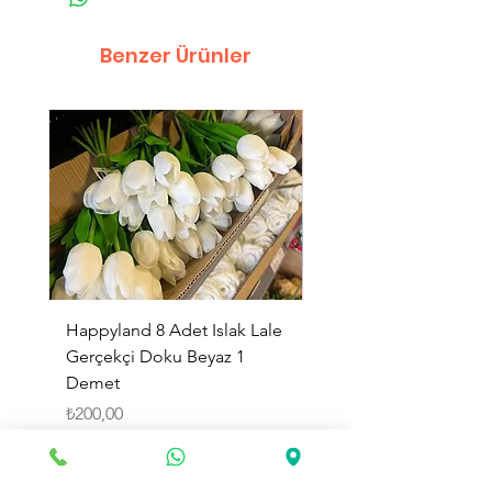
Benzer Ürünler
Happyland 8 Adet Islak Lale
HappyLand 150 ml Ma
Gerçekçi Doku Beyaz 1
Cinsiyet Belirleme Spr
Demet
Küçük Boy
Fiyat
Fiyat
₺200,00
₺225,00