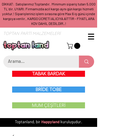
DİKKAT: Satışlarımız Toptandır. Minimum sipariş tutarı 5.000
TL'dir. UYARI: Firmamızda acil kargo aynı gün kargo hizmeti
yoktur.! Siparişleriniz işlem sırasına göre Max 6 iş günü içinde
kargoya verilir.. KARGO ÜCRETİ ALICIYA AİTTİR - FİYATLARA
KDV DAHİL DEĞİLDİR..!
TOPTAN PARTİ MALZEMELERİ
TABAK BARDAK
BRİDE TOBE
MUM ÇEŞİTLERİ
Toptanland, bir
Happyland
kuruluşudur.