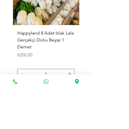
Happyland 8 Adet Islak Lale
HappyLand 150 ml Ma
Gerçekçi Doku Beyaz 1
Cinsiyet Belirleme Spr
Demet
Küçük Boy
Fiyat
Fiyat
₺200,00
₺225,00
Sepete Ekle
Toptan Land
olarak web sitemizde değerli müşterilerimize