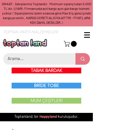
DİKKAT: Satışlarımız Toptandır. Minimum sipariş tutarı 5.000
TL'dir. UYARI: Firmamızda acil kargo aynı gün kargo hizmeti
yoktur.! Siparişleriniz işlem sırasına göre Max 6 iş günü içinde
kargoya verilir.. KARGO ÜCRETİ ALICIYA AİTTİR - FİYATLARA
KDV DAHİL DEĞİLDİR..!
TOPTAN PARTİ MALZEMELERİ
TABAK BARDAK
BRİDE TOBE
MUM ÇEŞİTLERİ
Toptanland, bir
Happyland
kuruluşudur.