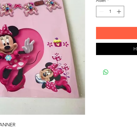
Adet
*
H
BANNER