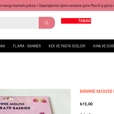
gün kargo hizmeti yoktur.! Siparişleriniz işlem sırasına göre Max 6 iş 
TABAK BARDAK
DAK
FLAMA - BANNER
KEK VE PASTA SÜSLERİ
KINA VE DÜ
MINNIE MOUSE
Fiyat
₺15,00