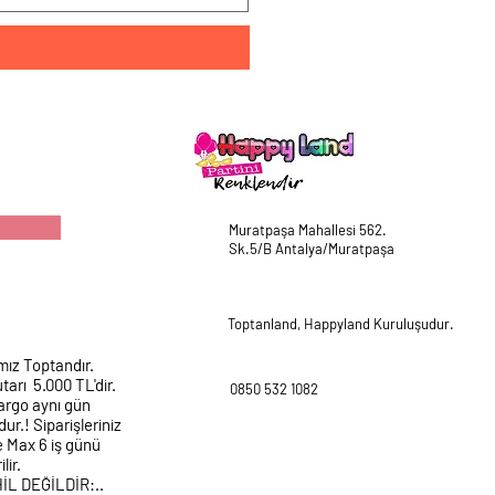
Muratpaşa Mahallesi 562.
Sk.5/B Antalya/Muratpaşa
Toptanland, Happyland Kuruluşudur.
mız Toptandır.
tarı 5.000 TL'dir.
0850 532 1082
argo aynı gün
ur.! Siparişleriniz
e Max 6 iş günü
lir.
HİL DEĞİLDİR:..