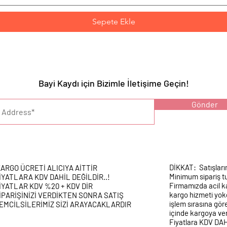
Sepete Ekle
Bayi Kaydı için Bizimle İletişime Geçin!
YARI :
Gönder
DİKKAT: Satışları
ARGO ÜCRETİ ALICIYA AİTTİR
Minimum sipariş tu
İYATLARA KDV DAHİL DEĞİLDİR..!
Firmamızda acil k
İYATLAR KDV %20 + KDV DİR
kargo hizmeti yokd
İPARİŞİNİZİ VERDİKTEN SONRA SATIŞ
işlem sırasına gör
EMCİLSİLERİMİZ SİZİ ARAYACAKLARDIR
içinde kargoya veri
Fiyatlara KDV DA