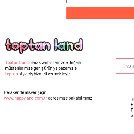
U
Toptan Land
olarak web sitemizde değerli
müşterilerimize geniş ürün yelpazemizle
toptan
alışveriş hizmeti vermekteyiz.
Perakende alışveriş için;
www.happyland.com.tr
adresimize bakabilirsiniz
K
F
F
S
T