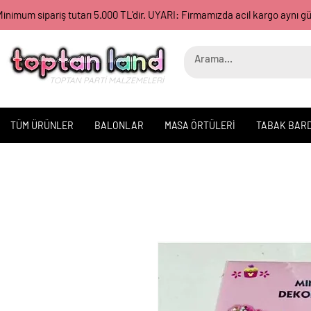
inimum sipariş tutarı 5.000 TL'dir. UYARI: Firmamızda acil kargo aynı 
TOPTAN PARTİ MALZEMELERİ
TÜM ÜRÜNLER
BALONLAR
MASA ÖRTÜLERİ
TABAK BAR