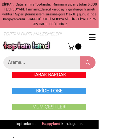
DİKKAT: Satışlarımız Toptandır. Minimum sipariş tutarı 5.000
TL'dir. UYARI: Firmamızda acil kargo aynı gün kargo hizmeti
yoktur.! Siparişleriniz işlem sırasına göre Max 6 iş günü içinde
kargoya verilir.. KARGO ÜCRETİ ALICIYA AİTTİR - FİYATLARA
KDV DAHİL DEĞİLDİR..!
TOPTAN PARTİ MALZEMELERİ
TABAK BARDAK
BRİDE TOBE
MUM ÇEŞİTLERİ
Toptanland, bir
Happyland
kuruluşudur.