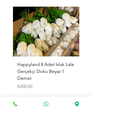
Happyland 8 Adet Islak Lale
HappyLand 150 ml Ma
Gerçekçi Doku Beyaz 1
Cinsiyet Belirleme Spr
Demet
Küçük Boy
Fiyat
Fiyat
₺200,00
₺225,00
Sepete Ekle