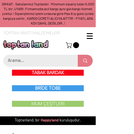
DİKKAT: Satışlarımız Toptandır. Minimum sipariş tutarı 5.000
TL'dir. UYARI: Firmamızda acil kargo aynı gün kargo hizmeti
yoktur.! Siparişleriniz işlem sırasına göre Max 6 iş günü içinde
kargoya verilir.. KARGO ÜCRETİ ALICIYA AİTTİR - FİYATLARA
KDV DAHİL DEĞİLDİR..!
TOPTAN PARTİ MALZEMELERİ
TABAK BARDAK
BRİDE TOBE
MUM ÇEŞİTLERİ
Toptanland, bir
Happyland
kuruluşudur.