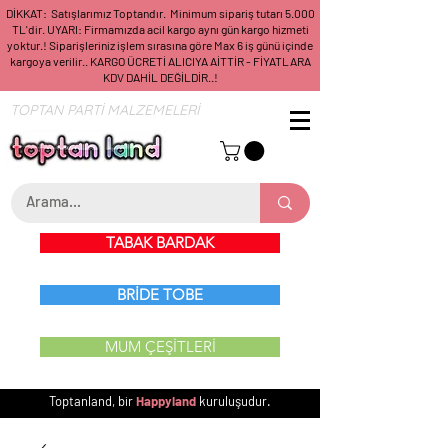
DİKKAT: Satışlarımız Toptandır. Minimum sipariş tutarı 5.000
TL'dir. UYARI: Firmamızda acil kargo aynı gün kargo hizmeti
yoktur.! Siparişleriniz işlem sırasına göre Max 6 iş günü içinde
kargoya verilir.. KARGO ÜCRETİ ALICIYA AİTTİR - FİYATLARA
KDV DAHİL DEĞİLDİR..!
TOPTAN PARTİ MALZEMELERİ
TABAK BARDAK
BRİDE TOBE
MUM ÇEŞİTLERİ
Toptanland, bir
Happyland
kuruluşudur.