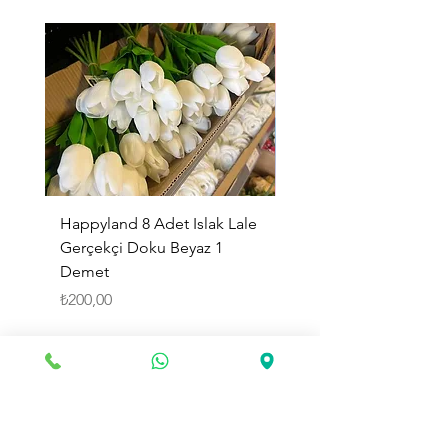
Happyland 8 Adet Islak Lale
HappyLand 150 ml Ma
Gerçekçi Doku Beyaz 1
Cinsiyet Belirleme Spr
Demet
Küçük Boy
Fiyat
Fiyat
₺200,00
₺225,00
Sepete Ekle