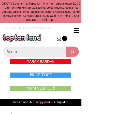
DİKKAT: Satışlarımız Toptandır. Minimum sipariş tutarı 5.000
TL'dir. UYARI: Firmamızda acil kargo aynı gün kargo hizmeti
yoktur.! Siparişleriniz işlem sırasına göre Max 6 iş günü içinde
kargoya verilir.. KARGO ÜCRETİ ALICIYA AİTTİR - FİYATLARA
KDV DAHİL DEĞİLDİR..!
TOPTAN PARTİ MALZEMELERİ
TABAK BARDAK
BRİDE TOBE
MUM ÇEŞİTLERİ
Toptanland, bir
Happyland
kuruluşudur.