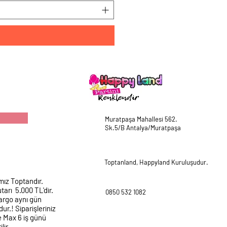
Muratpaşa Mahallesi 562.
Sk.5/B Antalya/Muratpaşa
Toptanland, Happyland Kuruluşudur.
mız Toptandır.
tarı 5.000 TL'dir.
0850 532 1082
argo aynı gün
ur.! Siparişleriniz
e Max 6 iş günü
lir.