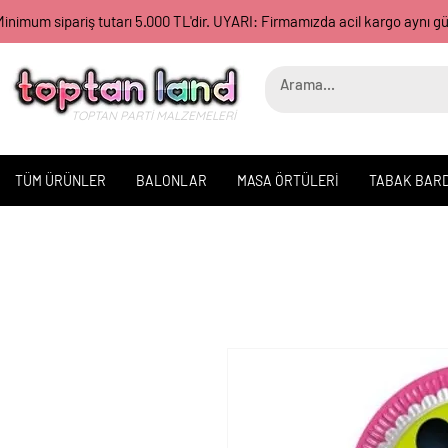
inimum sipariş tutarı 5.000 TL'dir. UYARI: Firmamızda acil kargo aynı 
TOPTAN PARTİ MALZEMELERİ
TÜM ÜRÜNLER
BALONLAR
MASA ÖRTÜLERİ
TABAK BAR