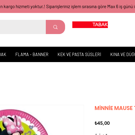
gün kargo hizmeti yoktur.! Siparişleriniz işlem sırasına göre Max 6 iş 
TABAK BARDAK
DAK
FLAMA - BANNER
KEK VE PASTA SÜSLERİ
KINA VE DÜ
MİNNİE MAUSE
Fiyat
₺45,00