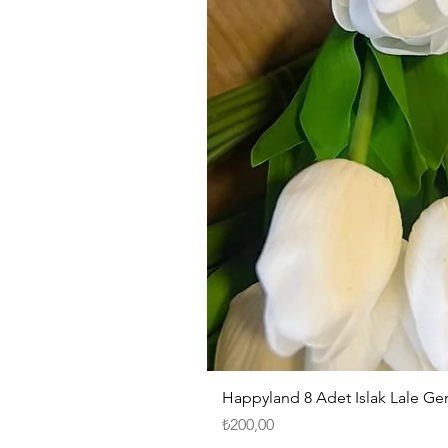
Happyland 8 Adet Islak Lale G
Fiyat
₺200,00