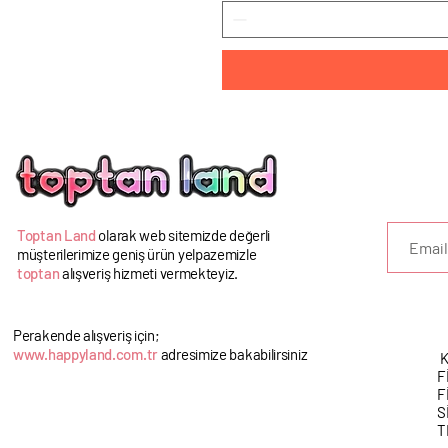
U
Toptan Land
olarak web sitemizde değerli
müşterilerimize geniş ürün yelpazemizle
toptan
alışveriş hizmeti vermekteyiz.
Perakende alışveriş için;
www.happyland.com.tr
adresimize bakabilirsiniz
K
F
F
S
T