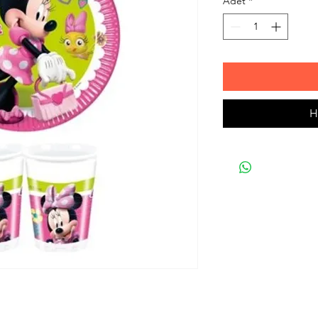
Adet
*
H