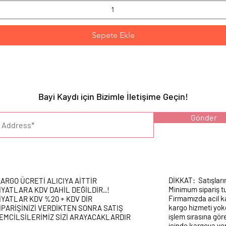
Sepete Ekle
Bayi Kaydı için Bizimle İletişime Geçin!
YARI :
Gönder
DİKKAT: Satışları
ARGO ÜCRETİ ALICIYA AİTTİR
Minimum sipariş tu
İYATLARA KDV DAHİL DEĞİLDİR..!
Firmamızda acil k
İYATLAR KDV %20 + KDV DİR
kargo hizmeti yokd
İPARİŞİNİZİ VERDİKTEN SONRA SATIŞ
işlem sırasına gör
EMCİLSİLERİMİZ SİZİ ARAYACAKLARDIR
içinde kargoya veri