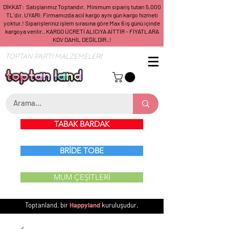
DİKKAT: Satışlarımız Toptandır. Minimum sipariş tutarı 5.000
TL'dir. UYARI: Firmamızda acil kargo aynı gün kargo hizmeti
yoktur.! Siparişleriniz işlem sırasına göre Max 6 iş günü içinde
kargoya verilir.. KARGO ÜCRETİ ALICIYA AİTTİR - FİYATLARA
KDV DAHİL DEĞİLDİR..!
TOPTAN PARTİ MALZEMELERİ
TABAK BARDAK
BRİDE TOBE
MUM ÇEŞİTLERİ
Toptanland, bir
Happyland
kuruluşudur.