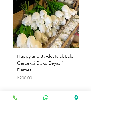
Happyland 8 Adet Islak Lale
HappyLand 150 ml Ma
Gerçekçi Doku Beyaz 1
Cinsiyet Belirleme Spr
Demet
Küçük Boy
Fiyat
Fiyat
₺200,00
₺225,00
Sepete Ekle