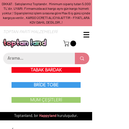
DİKKAT: Satışlarımız Toptandır. Minimum sipariş tutarı 5.000
TL'dir. UYARI: Firmamızda acil kargo aynı gün kargo hizmeti
yoktur.! Siparişleriniz işlem sırasına göre Max 6 iş günü içinde
kargoya verilir.. KARGO ÜCRETİ ALICIYA AİTTİR - FİYATLARA
KDV DAHİL DEĞİLDİR..!
TOPTAN PARTİ MALZEMELERİ
TABAK BARDAK
BRİDE TOBE
MUM ÇEŞİTLERİ
Toptanland, bir
Happyland
kuruluşudur.