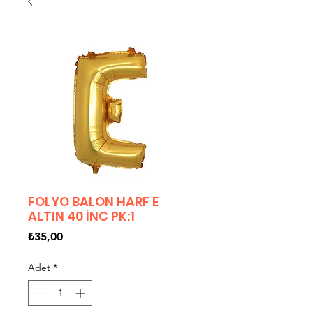
FOLYO BALON HARF E
ALTIN 40 İNC PK:1
Fiyat
₺35,00
Adet
*